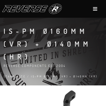
IS-PM Ø160MM
(VR) + Ø140MM
(HR)
REVERSE COMPONENTS EST.2004
STARTSEITE
/ IS-PM Ø160MM (VR) + Ø140MM (HR)