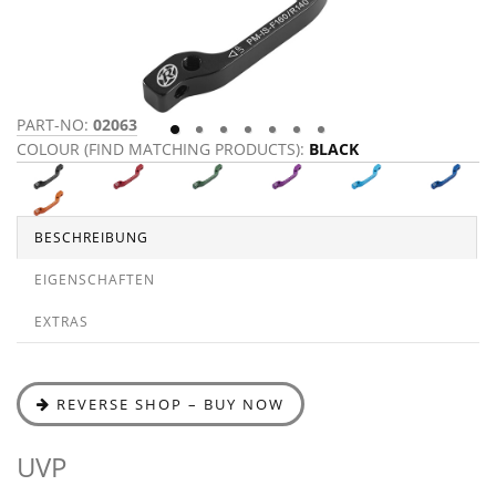
PART-NO:
02063
P
COLOUR (FIND MATCHING PRODUCTS):
BLACK
C
BESCHREIBUNG
EIGENSCHAFTEN
EXTRAS
REVERSE SHOP – BUY NOW
UVP