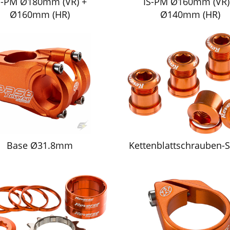
S-PM Ø180mm (VR) +
IS-PM Ø160mm (VR)
Ø160mm (HR)
Ø140mm (HR)
Base Ø31.8mm
Kettenblattschrauben-Se