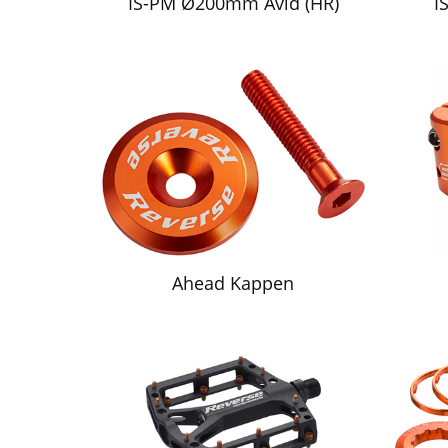
IS-PM Ø200mm Avid (HR)
I
Ahead Kappen