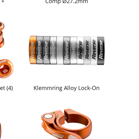
 +
Comp Ø27.2mm
t (4)
Klemmring Alloy Lock-On