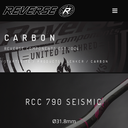
CARBON
REVERSE COMPONENTS EST.2004
STARTSEITE
/
PRODUCTS
/
LENKER
/ CARBON
RCC 790 SEISMIC
Ø31.8mm