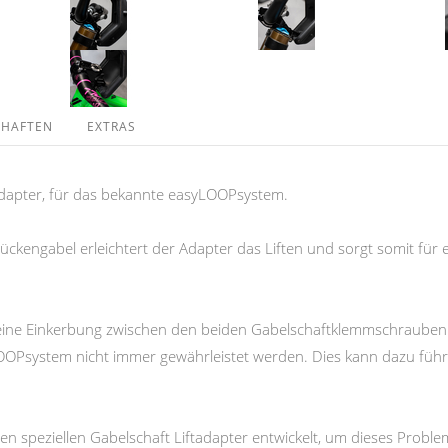
CHAFTEN
EXTRAS
dapter, für das bekannte easyLOOPsystem.
ückengabel erleichtert der Adapter das Liften und sorgt somit für 
 keine Einkerbung zwischen den beiden Gabelschaftklemmschrauben
LOOPsystem nicht immer gewährleistet werden. Dies kann dazu führ
 speziellen Gabelschaft Liftadapter entwickelt, um dieses Proble