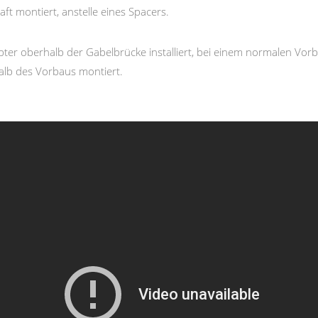
ft montiert, anstelle eines Spacers.
pter oberhalb der Gabelbrücke installiert, bei einem normalen Vo
alb des Vorbaus montiert.