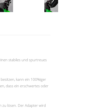
einen stabiles und spurtreues
 besitzen, kann ein 100%iger
en, dass ein erschwertes oder
m zu lösen. Der Adapter wird