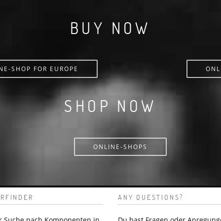
BUY NOW
NE-SHOP FOR EUROPE
ONL
SHOP NOW
ONLINE-SHOPS
RFINDER
ANY QUESTIONS?
er Suche nach Komponenten in
Du hast Fragen oder Anregung