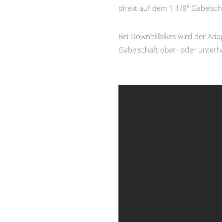
direkt auf dem 1 1/8“ Gabelscha
Bei Downhillbikes wird der Ada
Gabelschaft ober- oder unterh