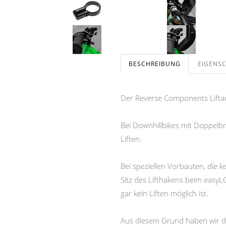
BESCHREIBUNG
EIGENS
Der Reverse Components Lifta
Bei Downhillbikes mit Doppelbr
Liften.
Bei speziellen Vorbauten, die
Sitz des Lifthakens beim easy
gar kein Liften möglich ist.
Aus diesem Grund haben wir den