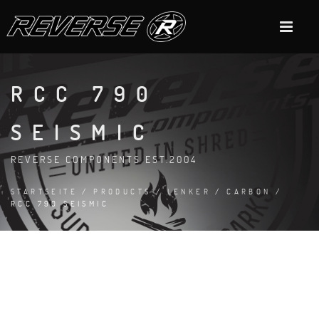
RCC 790
SEISMIC
REVERSE COMPONENTS EST.2004
STARTSEITE
/
PRODUCTS
/
LENKER
/
CARBON
/
RCC 790 SEISMIC