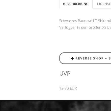
BESCHREIBUNG
EIGENS
Schwarzes Baumwoll T-Shirt mi
Verfügbar in den Größen XS bi
REVERSE SHOP – 
UVP
19,90 EUR