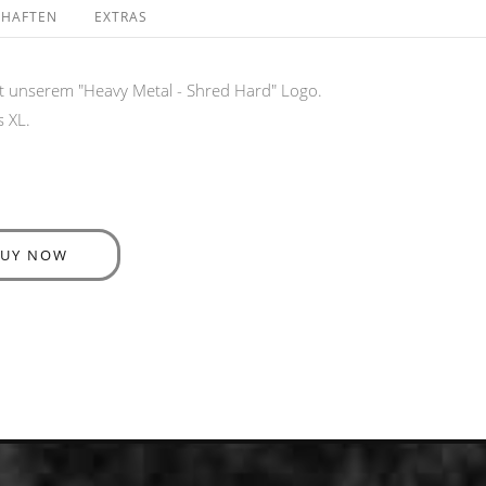
CHAFTEN
EXTRAS
t unserem "Heavy Metal - Shred Hard" Logo.
s XL.
BUY NOW